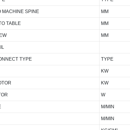
 MACHINE SPINE
MM
TO TABLE
MM
REW
MM
IL
CONNECT TYPE
TYPE
KW
MOTOR
KW
TOR
W
E
M/MIN
M/MIN