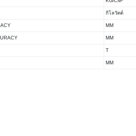
KG/CM²
กิโลวัตต์
RACY
MM
CURACY
MM
T
MM