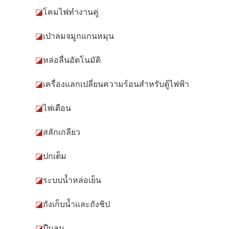
◪
โคมไฟทำงานคู่
◪
เป่าลมจมูกแกนหมุน
◪
หล่อลื่นอัตโนมัติ
◪
เครื่องแลกเปลี่ยนความร้อนสำหรับตู้ไฟฟ้า
◪
ไฟเตือน
◪
สลักเกลียว
◪
ปกเต็ม
◪
ระบบน้ำหล่อเย็น
◪
ถังเก็บน้ำและถังชิป
◪
ปืนลม