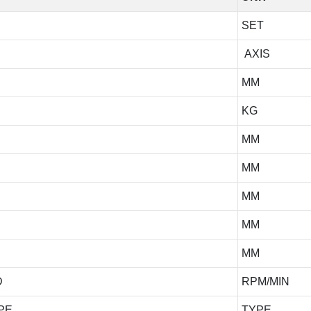
SET
AXIS
MM
KG
MM
MM
MM
MM
MM
D
RPM/MIN
PE
TYPE