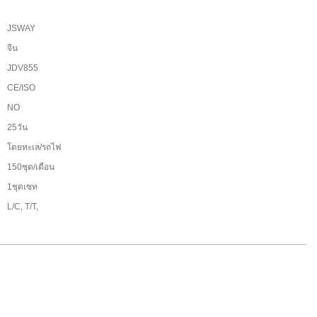
JSWAY
จีน
JDV855
CE/ISO
:
NO
25วัน
โดยทะเล/รถไฟ
150ชุด/เดือน
1ชุดเซท
L/C, T/T,