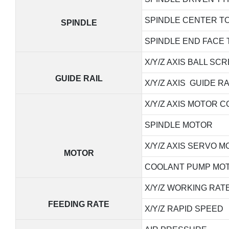
SPINDLE CENTER TO
SPINDLE
SPINDLE END FACE 
X/Y/Z AXIS BALL SC
GUIDE RAIL
X/Y/Z AXIS GUIDE RA
X/Y/Z AXIS MOTOR 
SPINDLE MOTOR
X/Y/Z AXIS SERVO 
MOTOR
COOLANT PUMP MO
X/Y/Z WORKING RAT
FEEDING RATE
X/Y/Z RAPID SPEED