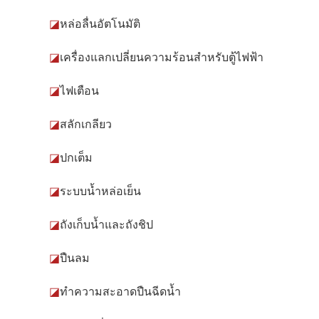
◪
หล่อลื่นอัตโนมัติ
◪
เครื่องแลกเปลี่ยนความร้อนสำหรับตู้ไฟฟ้า
◪
ไฟเตือน
◪
สลักเกลียว
◪
ปกเต็ม
◪
ระบบน้ำหล่อเย็น
◪
ถังเก็บน้ำและถังชิป
◪
ปืนลม
◪
ทำความสะอาดปืนฉีดน้ำ