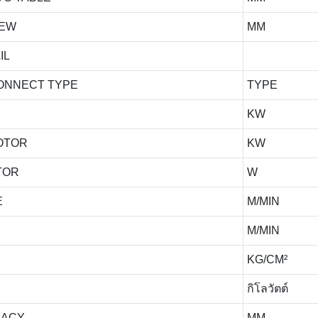
REW
MM
IL
CONNECT TYPE
TYPE
KW
MOTOR
KW
TOR
W
E
M/MIN
M/MIN
KG/CM²
กิโลวัตต์
RACY
MM