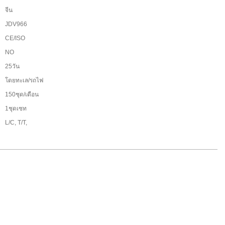
จีน
JDV966
CE/ISO
:
NO
25วัน
โดยทะเล/รถไฟ
150ชุด/เดือน
1ชุดเซท
L/C, T/T,