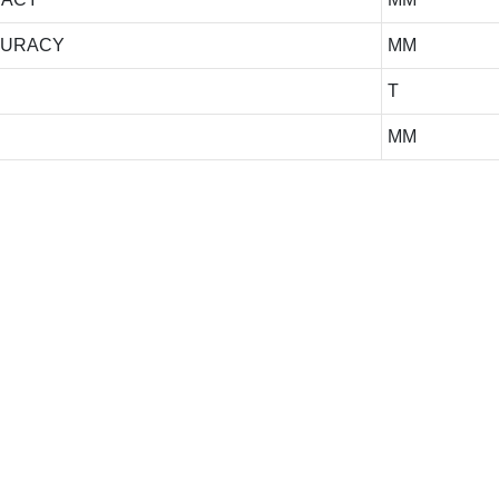
CURACY
MM
T
MM