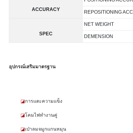
ACCURACY
REPOSITIONING AC
NET WEIGHT
SPEC
DEMENSION
อุปกรณ์เสริมมาตรฐาน
◪
การแตะความแข็ง
◪
โคมไฟทำงานคู่
◪
เป่าลมจมูกแกนหมุน