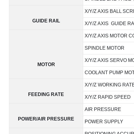
X/Y/Z AXIS BALL SC
GUIDE RAIL
X/Y/Z AXIS GUIDE RA
X/Y/Z AXIS MOTOR 
SPINDLE MOTOR
X/Y/Z AXIS SERVO 
MOTOR
COOLANT PUMP MO
X/Y/Z WORKING RAT
FEEDING RATE
X/Y/Z RAPID SPEED
AIR PRESSURE
POWER/AIR PRESSURE
POWER SUPPLY
POSITIONING ACCU