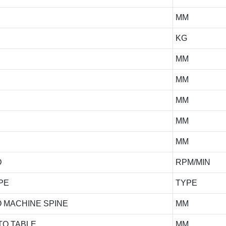
MM
KG
MM
MM
MM
MM
MM
D
RPM/MIN
PE
TYPE
 MACHINE SPINE
MM
TO TABLE
MM