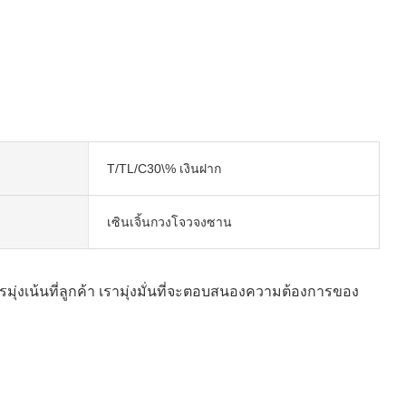
T/TL/C30\% เงินฝาก
เซินเจิ้นกวงโจวจงซาน
ุ่งเน้นที่ลูกค้า เรามุ่งมั่นที่จะตอบสนองความต้องการของ