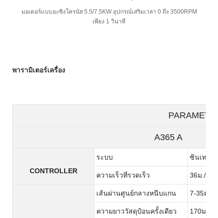
มอเตอร์แบบอะซิงโครนัส 5.5/7.5KW อุปกรณ์เสริมเวลา 0 ถึง 3500RPM
เพียง 1 วินาที
พารามิเตอร์เครื่อง
PARAMETE
A365 A A3
ระบบ
ซินเทค
CONTROLLER
ความเร็วที่รวดเร็ว
36ม./นาท
เส้นผ่านศูนย์กลางหนีบแกน
7-35มม
ความยาววัสดุป้อนครั้งเดียว
170มม.