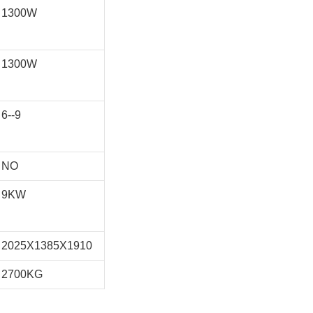
1300W
1300W
6--9
NO
9KW
2025X1385X1910
2700KG