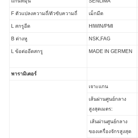
แกนหมุน
SENLIMA
F
ตัวแปลงความถี่/ตัวขับความถี่
เม็กมีต
L
สกรูอีด
HIWIN/PMI
B
ต่างหู
NSK,FAG
L
ข้อต่ออีดสกรู
MADE IN GERMEN
พารามิเตอร์
เจาะแกน
เส้นผ่านศูนย์กลาง
สูงสุดเมตร:
เส้นผ่านศูนย์กลาง
ของเครื่องจักรสูงสุด