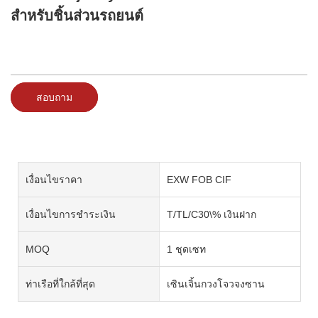
สำหรับชิ้นส่วนรถยนต์
สอบถาม
เงื่อนไขราคา
EXW FOB CIF
เงื่อนไขการชำระเงิน
T/TL/C30\% เงินฝาก
MOQ
1 ชุดเซท
ท่าเรือที่ใกล้ที่สุด
เซินเจิ้นกวงโจวจงซาน