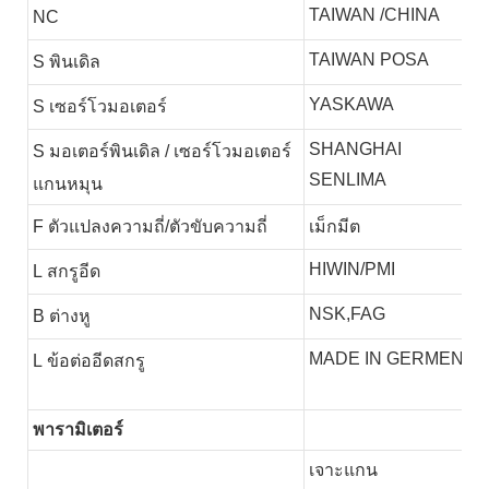
TAIWAN /CHINA
NC
TAIWAN POSA
S
พินเดิล
YASKAWA
S
เซอร์โวมอเตอร์
SHANGHAI
S
มอเตอร์พินเดิล / เซอร์โวมอเตอร์
SENLIMA
แกนหมุน
F
ตัวแปลงความถี่/ตัวขับความถี่
เม็กมีต
HIWIN/PMI
L
สกรูอีด
NSK,FAG
B
ต่างหู
MADE IN GERMEN
L
ข้อต่ออีดสกรู
พารามิเตอร์
เจาะแกน