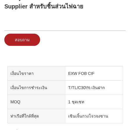
Supplier สำหรับชิ้นส่วนไฟฉาย
สอบถาม
เงื่อนไขราคา
EXW FOB CIF
เงื่อนไขการชำระเงิน
T/TL/C30\% เงินฝาก
MOQ
1 ชุดเซท
ท่าเรือที่ใกล้ที่สุด
เซินเจิ้นกวงโจวจงซาน