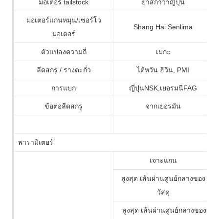
มอเตอร์ tailstock
ยาสกาว่าญี่ปุ่น
มอเตอร์แกนหมุน/เซอร์โว
Shang Hai Senlima
มอเตอร์
ตัวแปลงความถี่
เมกะ
ลีดสกรู / รางตะกั่ว
ไต้หวัน ฮิวิน, PMI
การแบก
ญี่ปุ่นNSK,เยอรมนีFAG
ข้อต่อลีดสกรู
จากเยอรมัน
พารามิเตอร์
เจาะแกน
สูงสุด เส้นผ่านศูนย์กลางของ
วัสดุ
สูงสุด เส้นผ่านศูนย์กลางของ