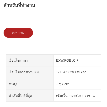
สำหรับที่ทำงาน
สอบถาม
เงื่อนไขราคา
EXW,FOB ,CIF
เงื่อนไขการชำระเงิน
T/TL/C30\% เงินฝาก
MOQ
1 ชุดเซท
ท่าเรือที่ใกล้ที่สุด
เซินเจิ้น, กวางโจว, จงซาน