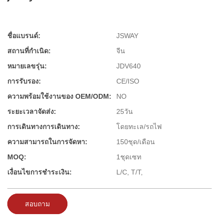
ชื่อแบรนด์:
JSWAY
สถานที่กำเนิด:
จีน
หมายเลขรุ่น:
JDV640
การรับรอง:
CE/ISO
ความพร้อมใช้งานของ OEM/ODM:
NO
ระยะเวลาจัดส่ง:
25วัน
การเดินทางการเดินทาง:
โดยทะเล/รถไฟ
ความสามารถในการจัดหา:
150ชุด/เดือน
MOQ:
1ชุดเซท
เงื่อนไขการชำระเงิน:
L/C, T/T,
สอบถาม