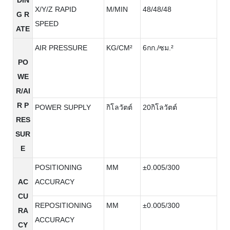
X/Y/Z RAPID
M/MIN
48/48/48
G R
SPEED
ATE
AIR PRESSURE
KG/CM²
6กก./ซม.²
PO
WE
R/AI
R P
POWER SUPPLY
กิโลวัตต์
20กิโลวัตต์
RES
SUR
E
POSITIONING
MM
±0.005/300
AC
ACCURACY
CU
REPOSITIONING
MM
±0.005/300
RA
ACCURACY
CY