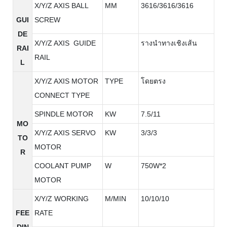
X/Y/Z AXIS BALL
MM
3616/3616/3616
GUI
SCREW
DE
X/Y/Z AXIS GUIDE
รางนำทางเชิงเส้น
RAI
RAIL
L
X/Y/Z AXIS MOTOR
TYPE
โดยตรง
CONNECT TYPE
SPINDLE MOTOR
KW
7.5/11
MO
X/Y/Z AXIS SERVO
KW
3/3/3
TO
MOTOR
R
COOLANT PUMP
W
750W*2
MOTOR
X/Y/Z WORKING
M/MIN
10/10/10
FEE
RATE
DIN