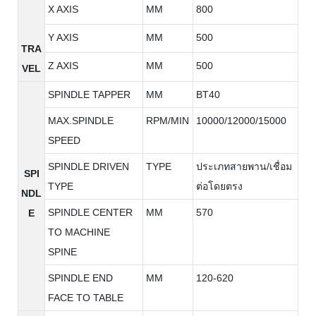
X AXIS
MM
800
Y AXIS
MM
500
TRA
Z AXIS
MM
500
VEL
SPINDLE TAPPER
MM
BT40
MAX.SPINDLE
RPM/MIN
10000/12000/15000
SPEED
SPINDLE DRIVEN
TYPE
ประเภทสายพาน/เชื่อม
SPI
TYPE
ต่อโดยตรง
NDL
SPINDLE CENTER
MM
570
E
TO MACHINE
SPINE
SPINDLE END
MM
120-620
FACE TO TABLE