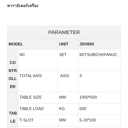
พารามิเตอร์เครื่อง
PARAMETER
MODEL
UNIT
JDV850
NC
SET
MITSUBICHI/FANUC
CO
NTR
TOTAL AXIS
AXIS
3
OLL
ER
TABLE SIZE
MM
1000*500
TABLE LOAD
KG
600
TAB
T-SLOT
MM
5-18*100
LE