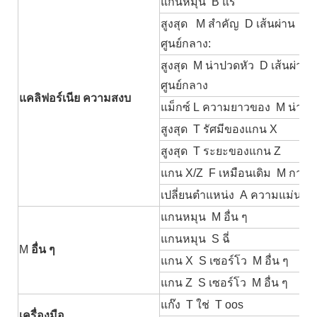
แกนหมุน
B
แร่
สูงสุด
M
สำคัญ
D
เส้นผ่าน
ศูนย์กลาง:
สูงสุด
M
น่าปวดหัว
D
เส้นผ่าน
ศูนย์กลาง
แคลิฟอร์เนีย
ความสงบ
แม็กซ์
L
ความยาวของ
M
น่าปว
สูงสุด
T
รัศมีของแกน X
สูงสุด
T
ระยะของแกน Z
แกน X/Z
F
เหมือนเดิม
M
การต
เปลี่ยนตำแหน่ง
A
ความแม่นยำ
แกนหมุน
M
อื่น ๆ
แกนหมุน
S
ฉี่
M
อื่น ๆ
แกน X
S
เซอร์โว
M
อื่น ๆ
แกน Z
S
เซอร์โว
M
อื่น ๆ
แก๊ง
T
ใช่
T
oos
เครื่องมือ