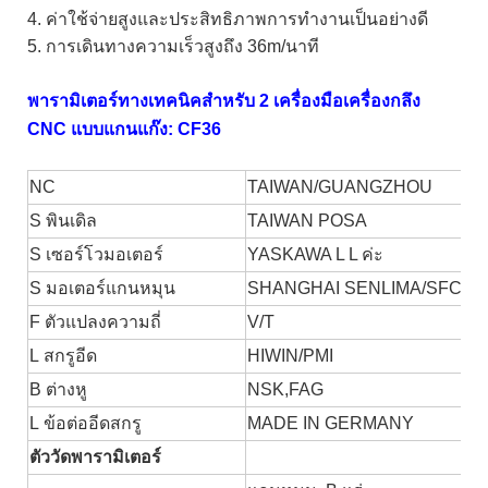
4. ค่าใช้จ่ายสูงและประสิทธิภาพการทำงานเป็นอย่างดี
5. การเดินทางความเร็วสูงถึง 36m/นาที
พารามิเตอร์ทางเทคนิคสำหรับ 2 เครื่องมือเครื่องกลึง
CNC แบบแกนแก๊ง: CF36
NC
TAIWAN/GUANGZHOU
S
พินเดิล
TAIWAN POSA
S
เซอร์โวมอเตอร์
YASKAWA
L L ค่ะ
S
มอเตอร์แกนหมุน
SHANGHAI SENLIMA/SFC
F
ตัวแปลงความถี่
V/T
L
สกรูอีด
HIWIN/PMI
B
ต่างหู
NSK,FAG
L
ข้อต่ออีดสกรู
MADE IN GERMANY
ตัววัดพารามิเตอร์