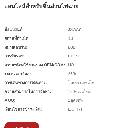
ออนไลน์สำหรับชิ้นส่วนไฟฉาย
ชื่อแบรนด์:
JSWAY
สถานที่กำเนิด:
จีน
หมายเลขรุ่น:
B8D
การรับรอง:
CE/ISO
ความพร้อมใช้งานของ OEM/ODM:
NO
ระยะเวลาจัดส่ง:
25วัน
การเดินทางการเดินทาง:
โดยทะเล/รถไฟ
ความสามารถในการจัดหา:
150ชุด/เดือน
MOQ:
1ชุดเซท
เงื่อนไขการชำระเงิน:
L/C, T/T,
สอบถาม