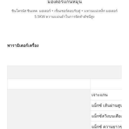
มอเตอร์แกนหมุน
ซินโครนัส ซินเทค มอเตอร์ + เซ็นเซอร์ตอบรับคู่ + แหวนแม่เหล็ก มอเตอร์
5.5KW ความแม่นยำในการจัดทำดัชนีสูง
พารามิเตอร์เครื่อง
เจาะแกน
แม็กซ์ เส้นผ่านศูนย์ก
แม็กซ์สวิงบนเตียง
แม็กซ์ ความยาวของก