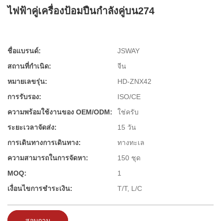
ไฟฟ้าคู่เครื่องป้อมปืนกำลังคู่บน274
ชื่อแบรนด์:
JSWAY
สถานที่กำเนิด:
จีน
หมายเลขรุ่น:
HD-ZNX42
การรับรอง:
ISO/CE
ความพร้อมใช้งานของ OEM/ODM:
ใช่ครับ
ระยะเวลาจัดส่ง:
15 วัน
การเดินทางการเดินทาง:
ทางทะเล
ความสามารถในการจัดหา:
150 ชุด
MOQ:
1
เงื่อนไขการชำระเงิน:
T/T, L/C
สอบถาม