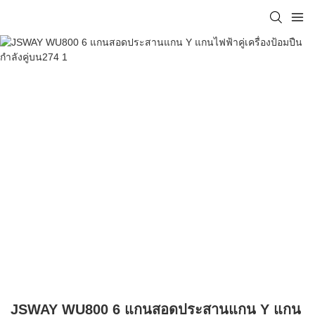
JSWAY WU800 6 แกนสอดประสานแกน Y แกน