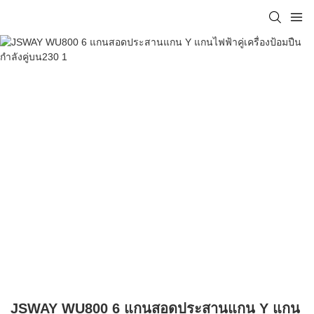
JSWAY WU800 6 แกนสอดประสานแกน Y แกน