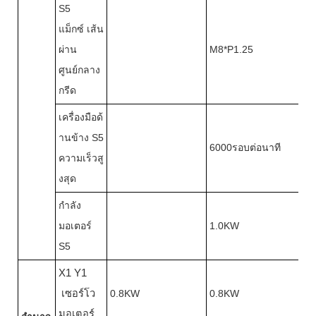
S5
แม็กซ์ เส้น
ผ่าน
M8*P1.25
ศูนย์กลาง
กรีด
เครื่องมือด้
านข้าง S5
6000รอบต่อนาที
ความเร็วสู
งสุด
กำลัง
มอเตอร์
1.0KW
S5
X1 Y1
เซอร์โว
0.8KW
0.8KW
มอเตอร์