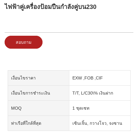
ไฟฟ้าคู่เครื่องป้อมปืนกำลังคู่บน230
สอบถาม
เงื่อนไขราคา
EXW ,FOB ,CIF
เงื่อนไขการชำระเงิน
T/T, L/C30\% เงินฝาก
MOQ
1 ชุดเซท
ท่าเรือที่ใกล้ที่สุด
เซินเจิ้น, กวางโจว, จงซาน