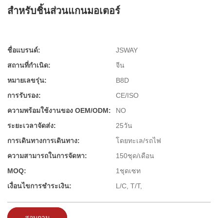
สำหรับชิ้นส่วนแกนมอเตอร์
ชื่อแบรนด์:
JSWAY
สถานที่กำเนิด:
จีน
หมายเลขรุ่น:
B8D
การรับรอง:
CE/ISO
ความพร้อมใช้งานของ OEM/ODM:
NO
ระยะเวลาจัดส่ง:
25วัน
การเดินทางการเดินทาง:
โดยทะเล/รถไฟ
ความสามารถในการจัดหา:
150ชุด/เดือน
MOQ:
1ชุดเซท
เงื่อนไขการชำระเงิน:
L/C, T/T,
สอบถาม