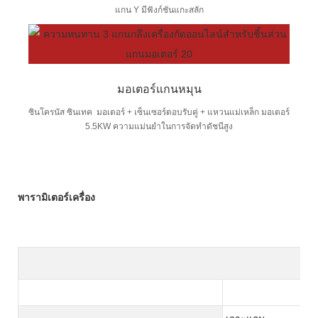
แกน Y มีฟังก์ชันแกะสลัก
มอเตอร์แกนหมุน
ซินโครนัส ซินเทค มอเตอร์ + เซ็นเซอร์ตอบรับคู่ + แหวนแม่เหล็ก มอเตอร์
5.5KW ความแม่นยำในการจัดทำดัชนีสูง
พารามิเตอร์เครื่อง