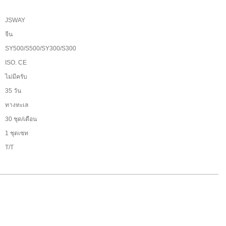
JSWAY
จีน
SY500/S500/SY300/S300
ISO. CE
:
ไม่มีครับ
35 วัน
ทางทะเล
30 ชุด/เดือน
1 ชุดเซท
T/T