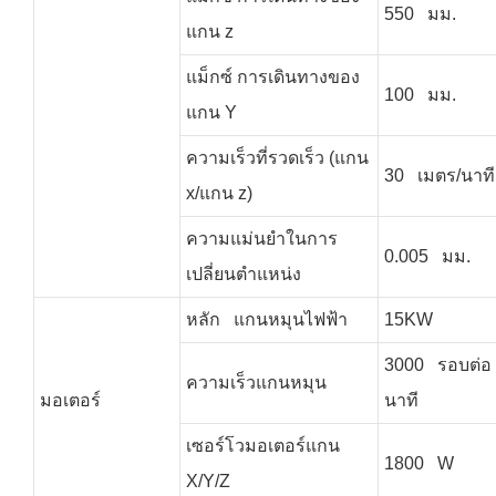
550 มม.
แกน z
แม็กซ์ การเดินทางของ
100 มม.
แกน Y
ความเร็วที่รวดเร็ว (แกน
30 เมตร/นาที
x/แกน z)
ความแม่นยำในการ
0.005 มม.
เปลี่ยนตำแหน่ง
หลัก แกนหมุนไฟฟ้า
15KW
3000 รอบต่อ
ความเร็วแกนหมุน
มอเตอร์
นาที
เซอร์โวมอเตอร์แกน
1800 W
X/Y/Z