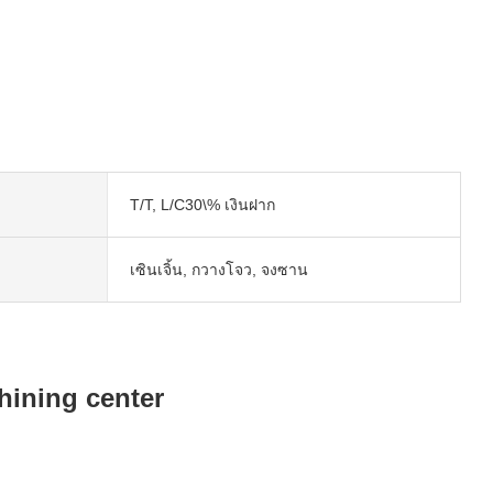
T/T, L/C30\% เงินฝาก
เซินเจิ้น, กวางโจว, จงซาน
hining center