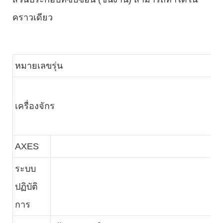
คราวเดียว
หมายเลขรุ่น
M
แก
เครื่องจักร
เ
แ
AXES
X
ระบบ
ปฏิบัติ
J
การ