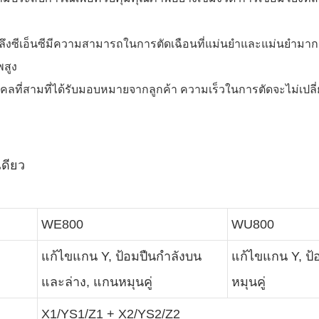
กลึงซีเอ็นซีมีความสามารถในการตัดเฉือนที่แม่นยำและแม่นยำมา
พสูง
ี่สามที่ได้รับมอบหมายจากลูกค้า ความเร็วในการตัดจะไม่เปลี
เดียว
WE800
WU800
แก้ไขแกน Y, ป้อมปืนกำลังบน
แก้ไขแกน Y, ป้
และล่าง, แกนหมุนคู่
หมุนคู่
X1/YS1/Z1 + X2/YS2/Z2