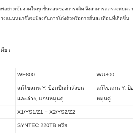
่างเข้มงวดในทุกขั้นตอนของการผลิต จึงสามารถตรวจพบความเบี่ย
่างแน่นหนาซึ่งจะป้องกันการโก่งตัวหรือการสั่นสะเทือนที่เกิดขึ้น
เดียว
WE800
WU800
แก้ไขแกน Y, ป้อมปืนกำลังบน
แก้ไขแกน Y, ป้
และล่าง, แกนหมุนคู่
หมุนคู่
X1/YS1/Z1 + X2/YS2/Z2
SYNTEC 220TB หรือ