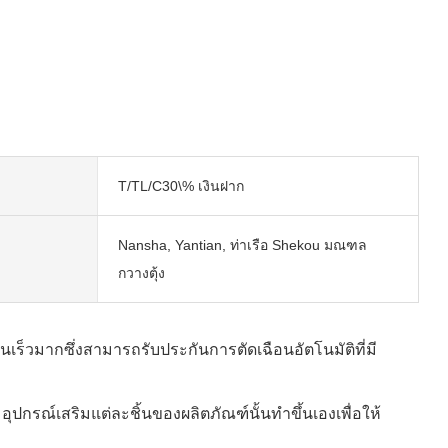
T/TL/C30\% เงินฝาก
Nansha, Yantian, ท่าเรือ Shekou มณฑล
กวางตุ้ง
วมากซึ่งสามารถรับประกันการตัดเฉือนอัตโนมัติที่มี
กรณ์เสริมแต่ละชิ้นของผลิตภัณฑ์นั้นทำขึ้นเองเพื่อให้