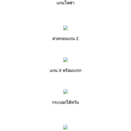
แกนโพซ่า
ฝาครอบแกน Z
แกน X พร้อมเบรก
กระบอกไต้หวัน