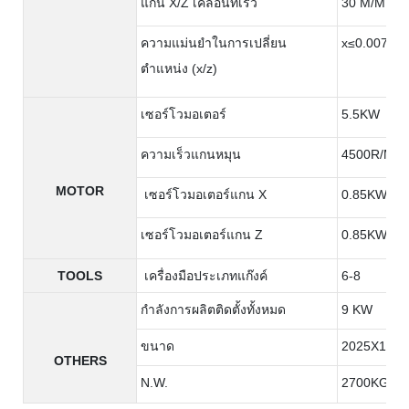
แกน X/Z เคลื่อนที่เร็ว
30 M/MIN
ความแม่นยำในการเปลี่ยน
x≤0.007 ม
ตำแหน่ง (x/z)
เซอร์โวมอเตอร์
5.5KW
ความเร็วแกนหมุน
4500R/MIN
MOTOR
เซอร์โวมอเตอร์แกน X
0.85KW
เซอร์โวมอเตอร์แกน Z
0.85KW
TOOLS
เครื่องมือประเภทแก๊งค์
6-8
กำลังการผลิตติดตั้งทั้งหมด
9 KW
ขนาด
2025X1385
OTHERS
N.W.
2700KG