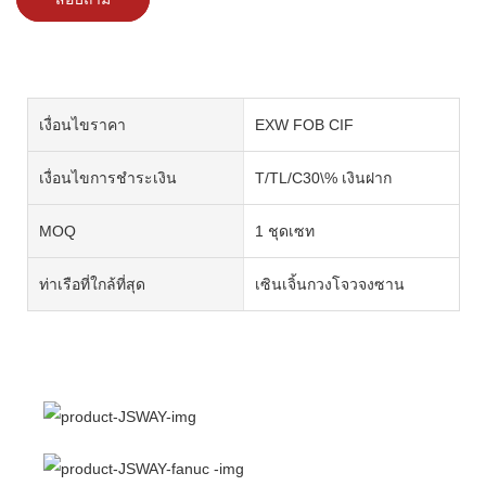
เงื่อนไขราคา
EXW FOB CIF
เงื่อนไขการชำระเงิน
T/TL/C30\% เงินฝาก
MOQ
1 ชุดเซท
ท่าเรือที่ใกล้ที่สุด
เซินเจิ้นกวงโจวจงซาน