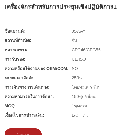
เครื่องจักรสำหรับการประชุมเชิงปฏิบัติการ1
ชื่อแบรนด์:
JSWAY
สถานที่กำเนิด:
จีน
หมายเลขรุ่น:
CFG46/CFG56
การรับรอง:
CE/ISO
ความพร้อมใช้งานของ OEM/ODM:
NO
ระยะเวลาจัดส่ง:
25วัน
การเดินทางการเดินทาง:
โดยทะเล/รถไฟ
ความสามารถในการจัดหา:
150ชุด/เดือน
MOQ:
1ชุดเซท
เงื่อนไขการชำระเงิน:
L/C, T/T,
สอบถาม