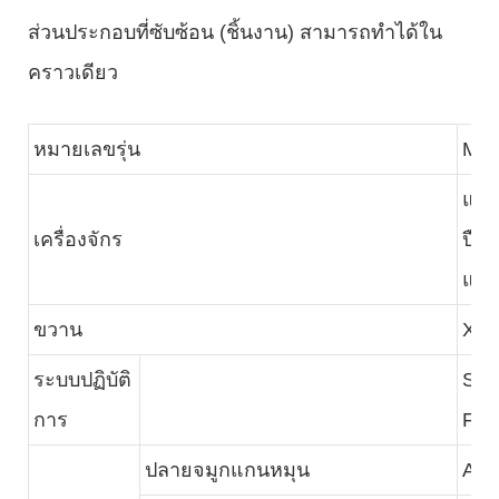
ส่วนประกอบที่ซับซ้อน (ชิ้นงาน) สามารถทำได้ใน
คราวเดียว
หมายเลขรุ่น
ME
แก้
เครื่องจักร
ปืน
แกน
ขวาน
X1/
ระบบปฏิบัติ
SYN
การ
FA
ปลายจมูกแกนหมุน
A2-