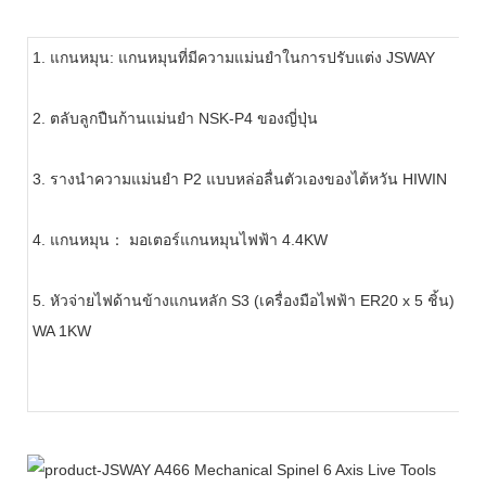
1. แกนหมุน: แกนหมุนที่มีความแม่นยำในการปรับแต่ง JSWAY
2. ตลับลูกปืนก้านแม่นยำ NSK-P4 ของญี่ปุ่น
3. รางนำความแม่นยำ P2 แบบหล่อลื่นตัวเองของไต้หวัน HIWIN
4. แกนหมุน： มอเตอร์แกนหมุนไฟฟ้า 4.4KW
5. หัวจ่ายไฟด้านข้างแกนหลัก S3 (เครื่องมือไฟฟ้า ER20 x 5 ชิ้น) พ
WA 1KW