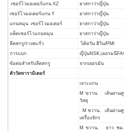
เซอร์โวมอเตอร์แกน XZ
ยาสกาว่าญี่ปุ่น
เซอร์โวมอเตอร์แกน Y
ยาสกาว่าญี่ปุ่น
แกนหมุน เซอร์โวมอเตอร์
ยาสกาว่าญี่ปุ่น
แพ็คเซอร์โวแกนหมุน
ยาสกาว่าญี่ปุ่น
ลีดสกรู/รางตะกั่ว
ไต้หวัน ฮิวิน/PMI
การแบก
ญี่ปุ่นNSK,เยอรมนีFAG
ข้อต่อสำหรับลีดสกรู
จากเยอรมัน
ตัววัดพารามิเตอร์
เจาะแกน
M
ขวาน.
เส้นผ่านศูนย
วัสดุ
M
ขวาน.
เส้นผ่านศูนย
เครื่องจักร
M
ขวาน.
ยาว
ชม.
ขอ