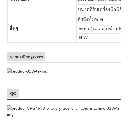
ขนาดที่จับเครื่องมือมีชีวิต
กำลังทั้งหมด
อื่นๆ
ขนาด( แอลเอ็กซ์ วx H )
N.W.
รายละเอียดรูปภาพ
QC